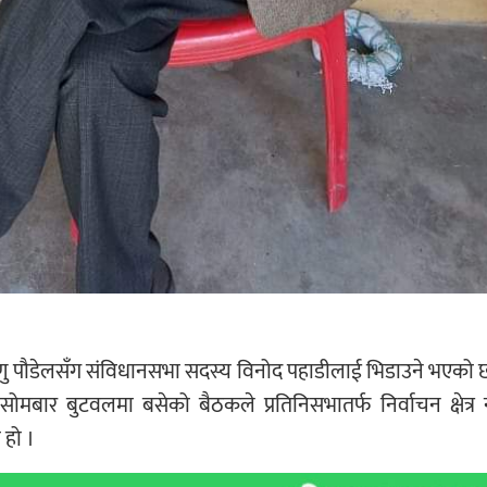
विष्णु पौडेलसँग संविधानसभा सदस्य विनोद पहाडीलाई भिडाउने भएको 
ो सोमबार बुटवलमा बसेको बैठकले प्रतिनिसभातर्फ निर्वाचन क्षेत्र
 हो ।