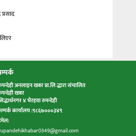
र प्रसाद
 लिएर
म्पर्क
रुपन्देही अनलाइन खबर प्रा.लि द्धारा संचालित
रुपन्देही खबर
सिद्धार्थनगर ४ भैरहवा रुपन्देही
सम्पर्क कार्यालय :९८६७०००३४९
इमेल:
rupandehikhabar0349@gmail.com