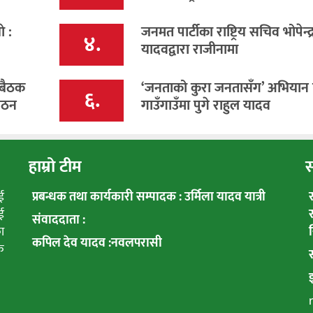
े :
जनमत पार्टीका राष्ट्रिय सचिव भोपेन्द्
४.
यादवद्वारा राजीनामा
 बैठक
‘जनताको कुरा जनतासँग’ अभियान
६.
गठन
गाउँगाउँमा पुगे राहुल यादव
हाम्रो टीम
स
ई
प्रबन्धक तथा कार्यकारी सम्पादक : उर्मिला यादव यात्री
ई
संवाददाता :
ा
कपिल देव यादव :नवलपरासी
क