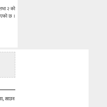
देशभा २ को
नाएको छ ।
षणा, साउन