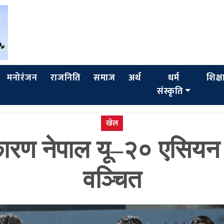
मनोरंजन
राजनिति
समाज
अर्थ
धर्म
शिक्ष
संस्कृति
खेल
कारण नेपाल यू–२० एसियन 
वञ्चित