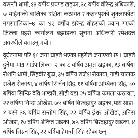
वसन्ती धामी, १३ वर्षीय प्रचण्ड खड्का, ३८ वर्षीय वीरेन्द्र अधिकारी,
७ महिनाकी बालिका दक्षिता कठायत र कञ्चनपुरको शुक्लाफाँटा
नगरपालिका−७ का ४२ वर्षीय झरेन्द्र बोहराको ज्यान गएको
जिल्ला प्रहरी कार्यालय बझाङका सूचना अधिकारी रमेशदत्त
अवस्थीले बताउनु भयो ।
दुर्घटनामा परि १८ जना घाइते भएका प्रहरीले जनाएको छ । घाइते
हुनेमा मष्टा गाउँपालिका- २ का ८ बर्षिय अमृत खड्का, १३ बर्षिया
रोशनि धामी, सिंहवीर बुढा, ३५ बर्षिय राजेश रोकाया, गाडी चालक
राजेश रोकाया, ४ बर्षिय सिर्जन सिंह, ११ बर्षिया अम्बिका सिंह, ५०
बर्षिया सिन्कि देवि भण्डारी, सोही वडा २५ बर्षिया कमला कठायत,
२१ बर्षिया निन्दा ओखेडा, ७५ बर्षिय बिरबहादुर खड्का, मष्टा साडा-
१ बस्ने ३६ बर्षिय सन्तोष सिंह, २२ बर्षिय ईश्वर ओखेडा, अनिस
ओखेडा, १० बर्षिय अंकित खड्का, ७५ बर्षिय बिरबहादुर खड्का, ४
बर्षिय सिम्रन सिंह, २२ बर्षिया हेमन्ती सिंह रहेका छन् ।