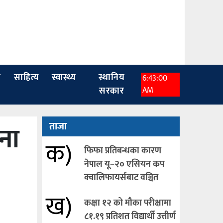
ा
साहित्य
स्वास्थ्य
स्थानिय
6:43:01
सरकार
AM
ना
ताजा
क)
फिफा प्रतिबन्धका कारण
नेपाल यू–२० एसियन कप
क्वालिफायर्सबाट वञ्चित
ख)
कक्षा १२ को मौका परीक्षामा
८१.१९ प्रतिशत विद्यार्थी उत्तीर्ण