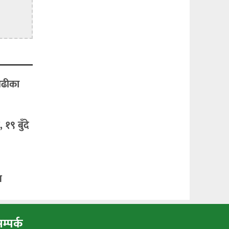
बढीका
१९ बुँदे
न
म्पर्क