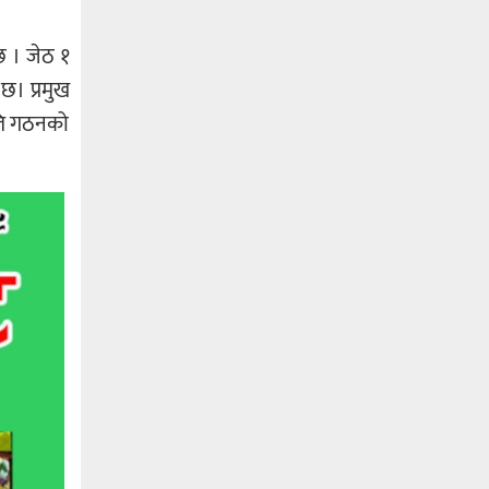
छ । जेठ १
 छ। प्रमुख
िति गठनको