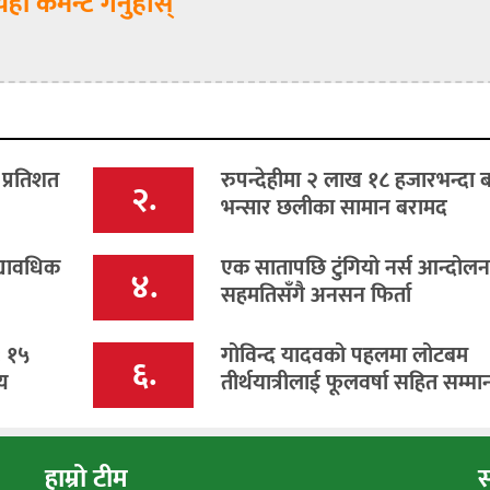
यहाँ कमेन्ट गर्नुहोस्
 प्रतिशत
रुपन्देहीमा २ लाख १८ हजारभन्दा 
२.
भन्सार छलीका सामान बरामद
्यावधिक
एक सातापछि टुंगियो नर्स आन्दोलन, 
४.
सहमतिसँगै अनसन फिर्ता
: १५
गोविन्द यादवको पहलमा लोटबम
६.
य
तीर्थयात्रीलाई फूलवर्षा सहित सम्मा
हाम्रो टीम
स