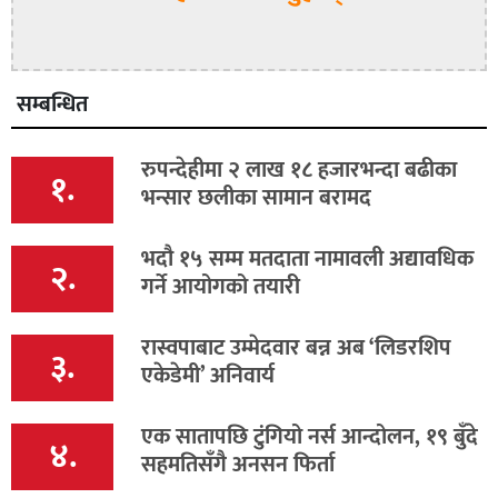
सम्बन्धित
रुपन्देहीमा २ लाख १८ हजारभन्दा बढीका
१.
भन्सार छलीका सामान बरामद
भदौ १५ सम्म मतदाता नामावली अद्यावधिक
२.
गर्ने आयोगको तयारी
रास्वपाबाट उम्मेदवार बन्न अब ‘लिडरशिप
३.
एकेडेमी’ अनिवार्य
एक सातापछि टुंगियो नर्स आन्दोलन, १९ बुँदे
४.
सहमतिसँगै अनसन फिर्ता