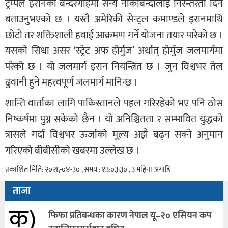
ट्रम्पले इरानको बन्दरगाहमा सैन्य नाकाबन्दीलाई निरन्तरता दिने
बताउनुभएको छ । यस्तै अमेरिकी सेन्ट्रल कमाण्डले इरानमाथि
छोटो तर शक्तिशाली हवाई आक्रमण गर्ने योजना तयार पारेको छ ।
यसको सिधा असर ‘स्ट्रेट अफ होर्मुज’ अर्थात् होर्मुज जलमार्गमा
परेको छ । यो जलमार्ग इरान नियन्त्रित छ । जुन विश्वभर तेल
ढुवानी हुने महत्त्वपूर्ण जलमार्ग मानिन्छ ।
शान्ति वार्ताका लागि पाकिस्तानले पहल गरिरहेको भए पनि ठोस
निष्कर्षमा पुग्न सकेको छैन । यो अनिश्चितता र सम्भावित युद्धको
त्रासले गर्दा विश्वभर ऊर्जाको मूल्य अझै बढ्न सक्ने अनुमान
गरिएको बीबीसीको खबरमा उल्लेख छ ।
प्रकाशित मिति: २०२६-०४-३० , समय : १३:०३:३० , ३ महिना अगाडि
ताजा
क)
फिफा प्रतिबन्धका कारण नेपाल यू–२० एसियन कप