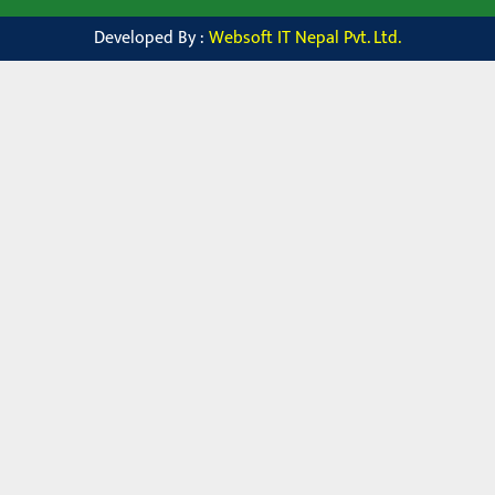
Developed By :
Websoft IT Nepal Pvt. Ltd.