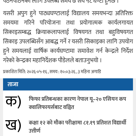
पठनपाठनका लागि उपलब्ध समय ७ सय ५८ घण्टा हुनेछ ।
यसरी अपुग हुने पाठ्यघण्टालाई विद्यालय समयभन्दा अतिरिक्त
समयमा गरिने परियोजना तथा प्रयोगात्मक कार्यलगायत
सिकाइसम्बद्ध क्रियाकलापलाई विषयगत तथा बहुविषयगत
सिकाइ उपलब्धिसँग आबद्ध गर्ने र यसरी सिकाइका लागि उपयोग
हुने समयलाई वार्षिक कार्यघण्टामा समावेश गर्न केन्द्रले निर्देश
गरेको केन्द्रका महानिर्देशक पौडेलले बताउनुभयो ।
प्रकाशित मिति: २०२६-०५-१६ , समय : १०:०३:२६ , ३ महिना अगाडि
ताजा
क)
फिफा प्रतिबन्धका कारण नेपाल यू–२० एसियन कप
क्वालिफायर्सबाट वञ्चित
ख)
कक्षा १२ को मौका परीक्षामा ८१.१९ प्रतिशत विद्यार्थी
उत्तीर्ण