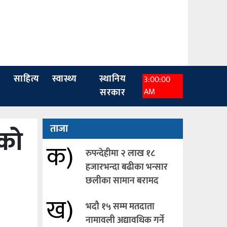
ा
साहित्य
स्वास्थ्य
स्थानिय
3:00:02
सरकार
AM
यको
ताजा
क)
रुपन्देहीमा २ लाख १८
हजारभन्दा बढीका भन्सार
छलीका सामान बरामद
ख)
भदौ १५ सम्म मतदाता
नामावली अद्यावधिक गर्ने