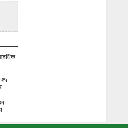
्यावधिक
: १५
य
उन
म