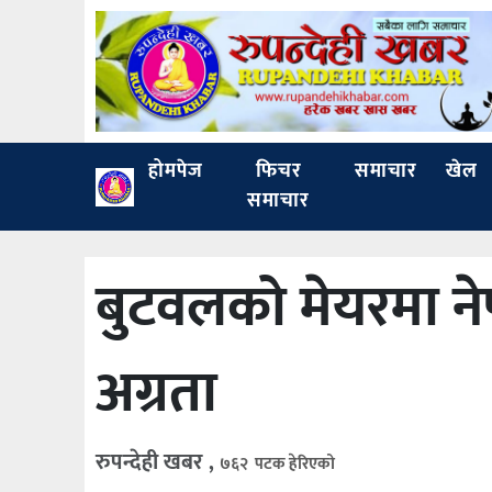
होमपेज
फिचर
समाचार
खेल
समाचार
बुटवलको मेयरमा नेप
अग्रता
रुपन्देही खबर ,
७६२ पटक हेरिएको