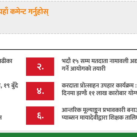
यहाँ कमेन्ट गर्नुहोस्
 बढीका
भदौ १५ सम्म मतदाता नामावली अद
२.
गर्ने आयोगको तयारी
१९ बुँदे
करदाता प्रोत्साहन उपहार कार्यक्रम 
४.
दिनमा झण्डै ११ लाख कारोबार योग्
आन्तरिक मूल्याङ्कन प्रभावकारी बना
६.
न
प्याब्सन मायादेवीद्वारा शिक्षक तालि