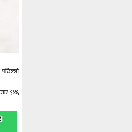
। पछिल्लो
 हजार ९४६