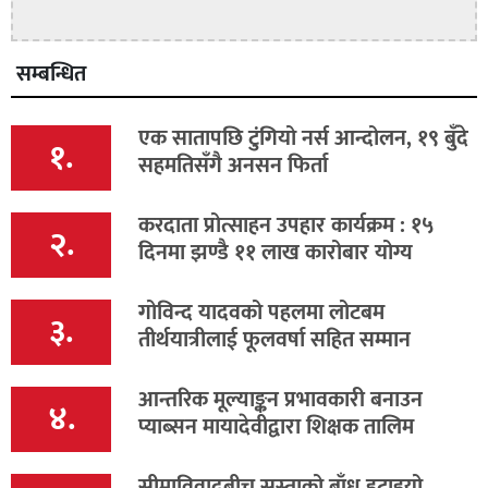
सम्बन्धित
एक सातापछि टुंगियो नर्स आन्दोलन, १९ बुँदे
१.
सहमतिसँगै अनसन फिर्ता
करदाता प्रोत्साहन उपहार कार्यक्रम : १५
२.
दिनमा झण्डै ११ लाख कारोबार योग्य
गोविन्द यादवको पहलमा लोटबम
३.
तीर्थयात्रीलाई फूलवर्षा सहित सम्मान
आन्तरिक मूल्याङ्कन प्रभावकारी बनाउन
४.
प्याब्सन मायादेवीद्वारा शिक्षक तालिम
सीमाविवादबीच सुस्ताको बाँध हटाइयो,