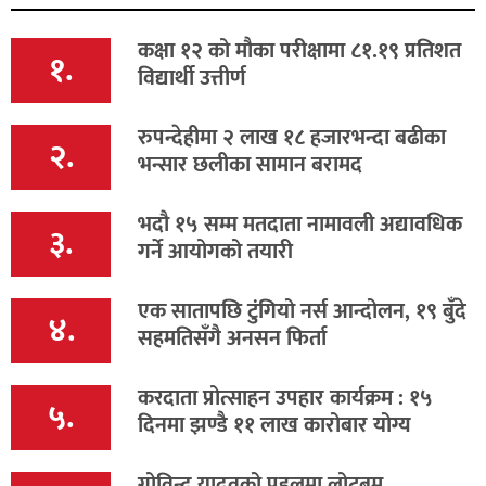
कक्षा १२ को मौका परीक्षामा ८१.१९ प्रतिशत
१.
विद्यार्थी उत्तीर्ण
रुपन्देहीमा २ लाख १८ हजारभन्दा बढीका
२.
भन्सार छलीका सामान बरामद
भदौ १५ सम्म मतदाता नामावली अद्यावधिक
३.
गर्ने आयोगको तयारी
एक सातापछि टुंगियो नर्स आन्दोलन, १९ बुँदे
४.
सहमतिसँगै अनसन फिर्ता
करदाता प्रोत्साहन उपहार कार्यक्रम : १५
५.
दिनमा झण्डै ११ लाख कारोबार योग्य
गोविन्द यादवको पहलमा लोटबम