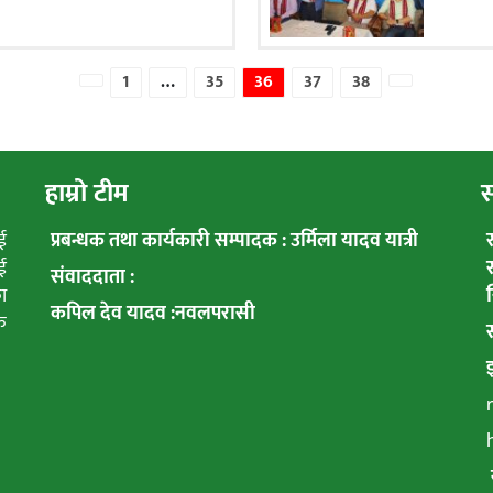
1
…
35
36
37
38
पुरानो
नयाँ
हाम्रो टीम
स
ई
प्रबन्धक तथा कार्यकारी सम्पादक : उर्मिला यादव यात्री
ई
संवाददाता :
ा
कपिल देव यादव :नवलपरासी
क