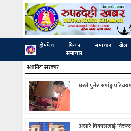
होमपेज
फिचर
समाचार
खेल
समाचार
स्थानिय सरकार
घरमै पुगेर अपांङ्ग परिचय
असारे विकासलाई निरुत्सा