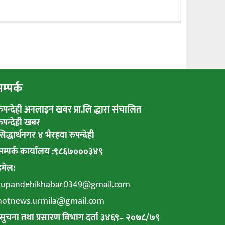
म्पर्क
रुपन्देही अनलाइन खबर प्रा.लि द्धारा संचालित
रुपन्देही खबर
सिद्धार्थनगर ४ भैरहवा रुपन्देही
सम्पर्क कार्यालय :९८६७०००३४९
इमेल:
rupandehikhabar0349@gmail.com
hotnews.urmila@gmail.com
सुचना तथा प्रसारण बिभाग दर्ता ३४६९
–
२०७८
/
७९