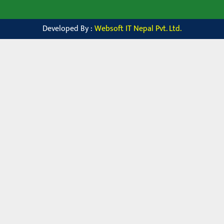
Developed By :
Websoft IT Nepal Pvt. Ltd.