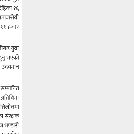
देहिका १६
समाजसेवी
ख १६ हजार
लीगढ युवा
हुनु भएको
, र उदयमान
 सम्मानित
ट अतिथिमा
तिलोत्तमा
ा संरक्षक
ज भण्डारी