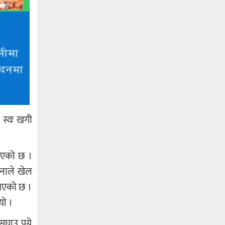
। स्वः खगी
भएको छ ।
ुनाले खेल
 भएको छ ।
यो ।
ाउ पुग्ने