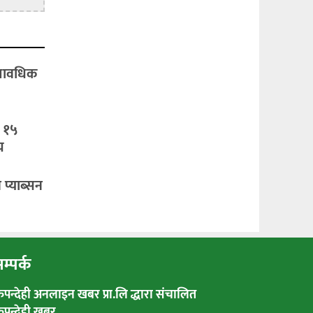
्यावधिक
: १५
य
 प्याब्सन
म्पर्क
रुपन्देही अनलाइन खबर प्रा.लि द्धारा संचालित
रुपन्देही खबर