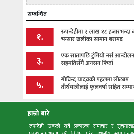
सम्बन्धित
रुपन्देहीमा २ लाख १८ हजारभन्दा
१.
भन्सार छलीका सामान बरामद
एक सातापछि टुंगियो नर्स आन्दोलन, 
३.
सहमतिसँगै अनसन फिर्ता
गोविन्द यादवको पहलमा लोटबम
५.
तीर्थयात्रीलाई फूलवर्षा सहित सम्मा
हाम्रो बारे
रुपन्देही खबरले सवै प्रकारका समाचार र सूचनाला
प्रकाशन,प्रशारण गर्दै विशेष गरेर स्थानीय समाचारला