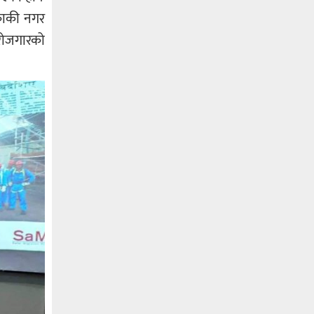
िकाकी नगर
 रोजगारको