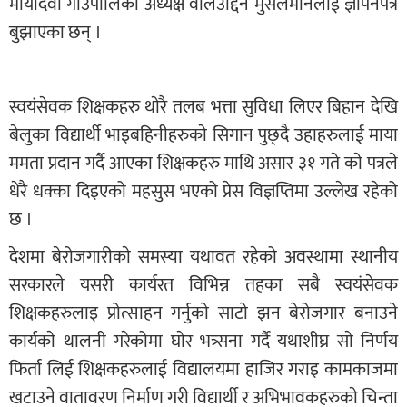
मायादेवी गाउँपालिका अध्यक्ष वलिउद्दिन मुसलमानलाई ज्ञापनपत्र
बुझाएका छन् ।
स्वयंसेवक शिक्षकहरु थाेरै तलब भत्ता सुविधा लिएर बिहान देखि
बेलुका विद्यार्थी भाइबहिनीहरुकाे सिगान पुछ्दै उहाहरुलाई माया
ममता प्रदान गर्दै आएका शिक्षकहरु माथि असार ३१ गते काे पत्रले
धेरै धक्का दिइएको महसुस भएको प्रेस विज्ञप्तिमा उल्लेख रहेको
छ ।
देशमा बेरोजगारीकाे समस्या यथावत रहेको अवस्थामा स्थानीय
सरकारले यसरी कार्यरत विभिन्न तहका सबै स्वयंसेवक
शिक्षकहरुलाइ प्राेत्साहन गर्नुकाे साटाे झन बेरोजगार बनाउने
कार्यकाे थालनी गरेकोमा घाेर भत्र्सना गर्दै यथाशीघ्र साे निर्णय
फिर्ता लिई शिक्षकहरुलाई विद्यालयमा हाजिर गराइ कामकाजमा
खटाउने वातावरण निर्माण गरी विद्यार्थी र अभिभावकहरुकाे चिन्ता