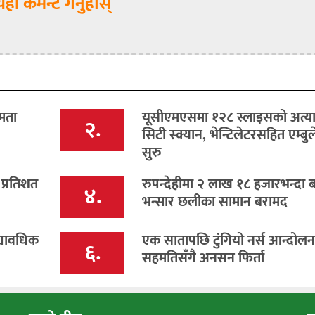
यहाँ कमेन्ट गर्नुहोस्
षमता
यूसीएमएसमा १२८ स्लाइसको अत्य
२.
सिटी स्क्यान, भेन्टिलेटरसहित एम्बुल
सुरु
 प्रतिशत
रुपन्देहीमा २ लाख १८ हजारभन्दा 
४.
भन्सार छलीका सामान बरामद
्यावधिक
एक सातापछि टुंगियो नर्स आन्दोलन, 
६.
सहमतिसँगै अनसन फिर्ता