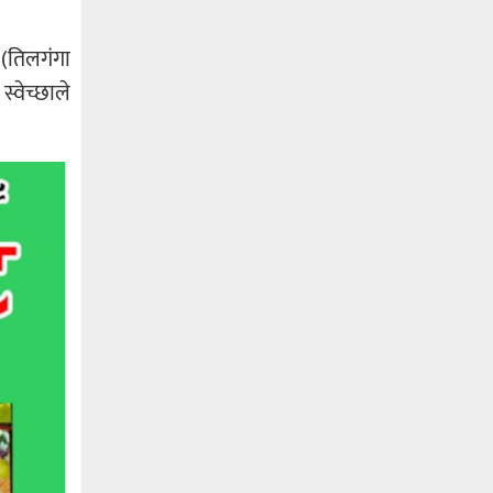
क (तिलगंगा
्वेच्छाले