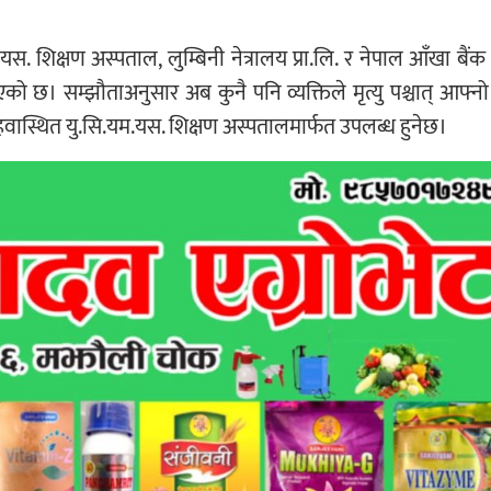
यम.यस. शिक्षण अस्पताल, लुम्बिनी नेत्रालय प्रा.लि. र नेपाल आँखा बैं
ो छ। सम्झौताअनुसार अब कुनै पनि व्यक्तिले मृत्यु पश्चात् आफ्नो स
ैरहवास्थित यु.सि.यम.यस. शिक्षण अस्पतालमार्फत उपलब्ध हुनेछ।