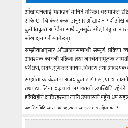
आँखादानलाई ‘महादान’ मानिने गरिन्छ। यसमार्फत दृष्ट
सकिन्छ। चिकित्सकका अनुसार आँखादान गर्दा आँखाको 
कुनै विकृति आउँदैन। साथै जुनसुकै उमेर, लिङ्ग वा रक्त स
आँखादान गर्न सक्नेछन्।
सम्झौताअनुसार आँखादानसम्बन्धी सम्पूर्ण प्रक्रिया व
आवश्यक कागजी प्रक्रिया तथा जनचेतनामूलक सामग्रीको व्
परीक्षण, सञ्चय, गुणस्तर कायम, वितरण तथा आवश्यक ता
सम्झौता कार्यक्रममा अजय कुमार पि.एस., प्रा.डा. लक्ष्मी 
तथा डा. लिना बज्रचार्य लगायतको उपस्थिति रहेको थि
दृष्टिविहीन व्यक्तिहरूका लागि उपचारको पहुँच थप सहज
प्रकाशित मिति: २०२६-०४-०१ , समय : २०:५१:०१ , ४ महिना अगाडि