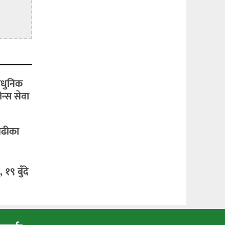
ाधुनिक
ेन्स सेवा
बढीका
१९ बुँदे