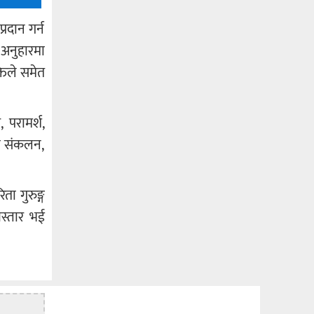
रदान गर्न
 अनुहारमा
्तिले समेत
 परामर्श,
ाको संकलन,
ता गुरुङ्ग
िस्तार भई