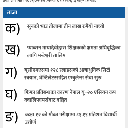
प्रकाशित मिति: २०२६-०५-१७ , समय : ०९:४१:२६ , ३ महिना अगाडि
ताजा
क)
सुनको भाउ तोलामा तीन लाख रुपैयाँ नाघ्यो
ख)
प्याब्सन मायादेवीद्वारा शिक्षकको क्षमता अभिवृद्धिका
लागि मन्टेश्वरी तालिम
ग)
यूसीएमएसमा १२८ स्लाइसको अत्याधुनिक सिटी
स्क्यान, भेन्टिलेटरसहित एम्बुलेन्स सेवा सुरु
घ)
फिफा प्रतिबन्धका कारण नेपाल यू–२० एसियन कप
क्वालिफायर्सबाट वञ्चित
ङ)
कक्षा १२ को मौका परीक्षामा ८१.१९ प्रतिशत विद्यार्थी
उत्तीर्ण