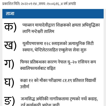
प्रकाशित मिति: २०२२-०९-१४ , समय : १०:०६:१६ , ४ वर्ष अगाडि
ताजा
क)
प्याब्सन मायादेवीद्वारा शिक्षकको क्षमता अभिवृद्धिका
लागि मन्टेश्वरी तालिम
ख)
यूसीएमएसमा १२८ स्लाइसको अत्याधुनिक सिटी
स्क्यान, भेन्टिलेटरसहित एम्बुलेन्स सेवा सुरु
ग)
फिफा प्रतिबन्धका कारण नेपाल यू–२० एसियन कप
क्वालिफायर्सबाट वञ्चित
घ)
कक्षा १२ को मौका परीक्षामा ८१.१९ प्रतिशत विद्यार्थी
उत्तीर्ण
ङ)
जन्मसिद्ध अमेरिकी नागरिकतामा ट्रम्पको नयाँ कडाइ,
दुई कार्यकारी आदेश जारी