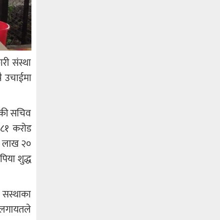
री संस्था
झै उचाईमा
थाकी सचिव
ल ८१ करोड
९ लाख २०
िया शुद्ध
ा सस्थाका
ली लगायतले