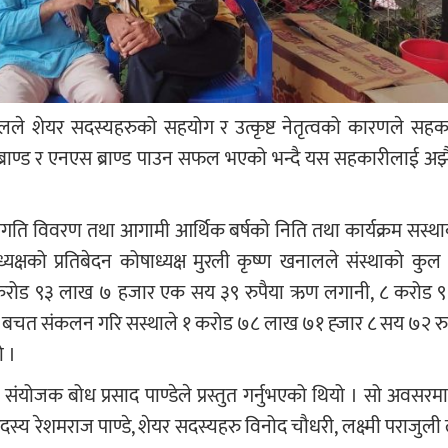
मालले शेयर सदस्यहरुको सहयोग र उत्कृष्ट नेतृत्वको कारणले सहका
सेन ब्राण्ड र एनएस ब्राण्ड पाउन सफल भएको भन्दै यस सहकारीलाई अ
रगति विवरण तथा आगामी आर्थिक बर्षको निति तथा कार्यक्रम सस्
ाध्यक्षको प्रतिबेदन कोषाध्यक्ष मुरली कृष्ण खनालले संस्थाको कु
 ६२ करोड ९३ लाख ७ हजार एक सय ३९ रुपैया ऋण लगानी, ८ करोड 
बचत संकलन गरि सस्थाले १ करोड ७८ लाख ७१ ह्जार ८ सय ७२ रुप
ो ।
ा संयोजक बोध प्रसाद पाण्डेले प्रस्तुत गर्नुभएको थियो । सो अवसरम
ा सदस्य रेशमराज पाण्डे, शेयर सदस्यहरु विनोद चौधरी, लक्ष्मी पराजु