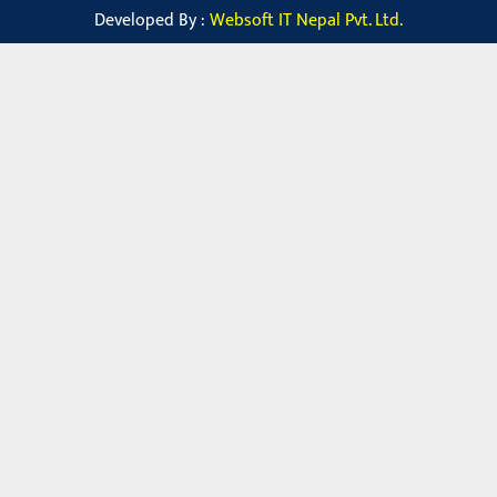
Developed By :
Websoft IT Nepal Pvt. Ltd.