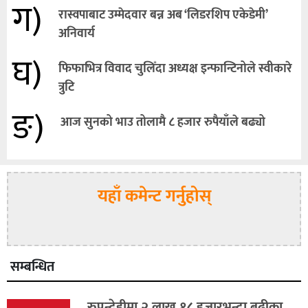
ग)
रास्वपाबाट उम्मेदवार बन्न अब ‘लिडरशिप एकेडेमी’
अनिवार्य
घ)
फिफाभित्र विवाद चुलिँदा अध्यक्ष इन्फान्टिनोले स्वीकारे
त्रुटि
ङ)
आज सुनको भाउ तोलामै ८ हजार रुपैयाँले बढ्यो
यहाँ कमेन्ट गर्नुहोस्
सम्बन्धित
रुपन्देहीमा २ लाख १८ हजारभन्दा बढीका