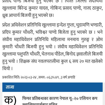
प्रसाद पाण्डे बिजयी हुनु भएको छ । त्यस्तै जिल्ला सदस्यमा
खुल्लामा बिरेन्द्र कुमार यादव, गोबिन्द प्रसाद पाण्डे, नारद ठाकुर,
ध्रुब आचार्य बिजयी हुनु भएको छ।
प्रदेश अधिवेशन प्रतिनिधि खुल्लामा इन्देश गुप्ता, चुडामणि भण्डारी,
प्रदिप कुमार चौधरी, भविश्वर पाण्डे बिजेता हुनु भएको छ । भने
संघीय महाधिवेशन प्रतिनिधि महिलामा मनमाय गुरुङ्ग र ओम
कुमारी चौधरी बिजयी हुनु भयो । संघीय महाधिवेशन प्रतिनिधि
खुल्लामा पशुपति चौधरी, चेतनाथ पौडेल, बिनोद ज्ञवालीले बिजयी
हुनु भयो । शिक्षक संघ नवलपरासीमा कुल ६ सय २० मत खसेको
थियो ।
प्रकाशित मिति: २०२३-०३-२४ , समय : ०६:३५:४९ , ३ वर्ष अगाडि
ताजा
क)
फिफा प्रतिबन्धका कारण नेपाल यू–२० एसियन कप
क्वालिफायर्सबाट वञ्चित