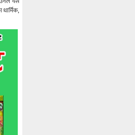
। उनले यस
 धार्मिक,