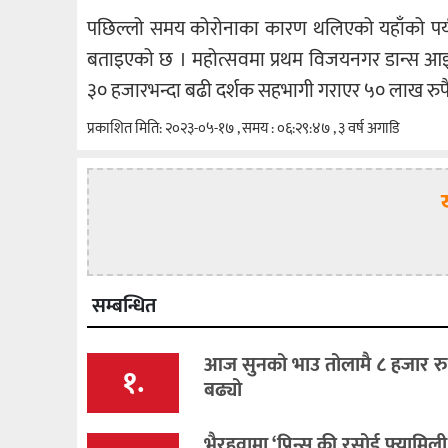
पछिल्लो समय कोरोनाका कारण थलिएको यहाँको पर्
बताइएको छ । महोत्सवमा प्रथम विजयनगर डान्स आ
३० हजारभन्दा बढी दर्शक सहभागी गराएर ५० लाख रुपैया
प्रकाशित मिति: २०२३-०५-१७ , समय : ०६:२९:४७ , ३ वर्ष अगाडि
सम्बन्धित
आज सुनको भाउ तोलामै ८ हजार रुप
१.
बढ्यो
भैरहवामा ‘प्रिन्स की रसोई फ्यामिली रेष