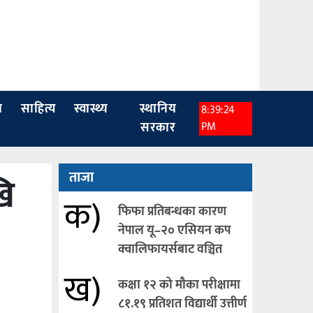
ा
साहित्य
स्वास्थ्य
स्थानिय
8:39:25
सरकार
PM
खि
ताजा
क)
फिफा प्रतिबन्धका कारण
नेपाल यू–२० एसियन कप
क्वालिफायर्सबाट वञ्चित
ख)
कक्षा १२ को मौका परीक्षामा
८१.१९ प्रतिशत विद्यार्थी उत्तीर्ण