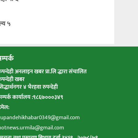
ल्य ५
म्पर्क
रुपन्देही अनलाइन खबर प्रा.लि द्धारा संचालित
रुपन्देही खबर
सिद्धार्थनगर ४ भैरहवा रुपन्देही
सम्पर्क कार्यालय :९८६७०००३४९
इमेल:
rupandehikhabar0349@gmail.com
hotnews.urmila@gmail.com
सुचना तथा प्रसारण बिभाग दर्ता ३४६९
–
२०७८
/
७९