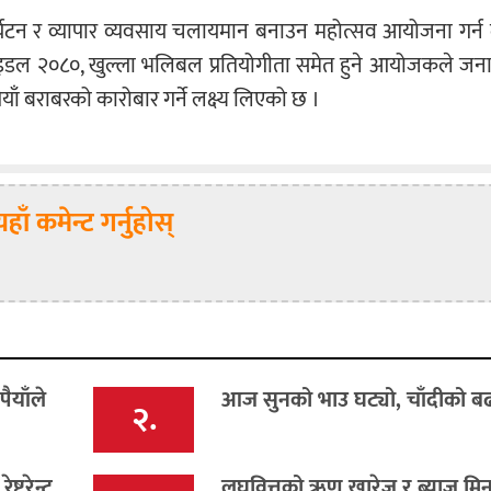
यटन र व्यापार व्यवसाय चलायमान बनाउन महोत्सव आयोजना गर्न
इडल २०८०, खुल्ला भलिबल प्रतियोगीता समेत हुने आयोजकले जन
ँ बराबरको कारोबार गर्ने लक्ष्य लिएको छ ।
यहाँ कमेन्ट गर्नुहोस्
ैयाँले
आज सुनको भाउ घट्यो, चाँदीको बढ
२.
्टुरेन्ट
लघुवित्तको ऋण खारेज र ब्याज मिना