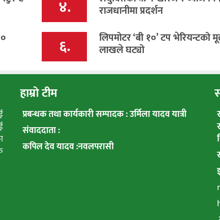
४.
राजधानीमा प्रदर्शन
१०
लिपमोटर ‘बी १०’ टप भेरियन्टको मू
६.
लाखले घट्यो
हाम्रो टीम
स
ई
प्रबन्धक तथा कार्यकारी सम्पादक : उर्मिला यादव यात्री
ई
संवाददाता :
ा
कपिल देव यादव :नवलपरासी
क