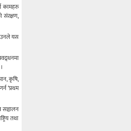
्ण कामहरु
 संरक्षण,
। उनले यस
वद्र्धनमा
 ।
ान, कृषि,
र्न ‘प्रथम
 सञ्चालन
ट्रिय तथा