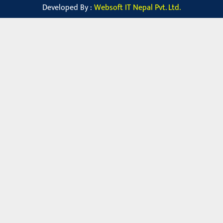
Developed By :
Websoft IT Nepal Pvt. Ltd.