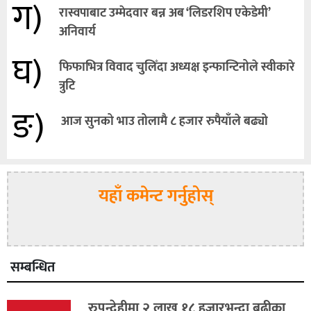
ग)
रास्वपाबाट उम्मेदवार बन्न अब ‘लिडरशिप एकेडेमी’
अनिवार्य
घ)
फिफाभित्र विवाद चुलिँदा अध्यक्ष इन्फान्टिनोले स्वीकारे
त्रुटि
ङ)
आज सुनको भाउ तोलामै ८ हजार रुपैयाँले बढ्यो
यहाँ कमेन्ट गर्नुहोस्
सम्बन्धित
रुपन्देहीमा २ लाख १८ हजारभन्दा बढीका