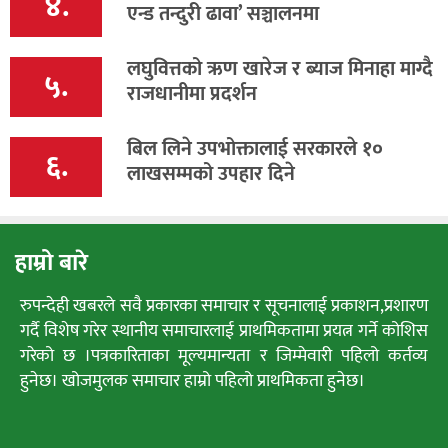
४.
एन्ड तन्दुरी ढावा’ सञ्चालनमा
लघुवित्तको ऋण खारेज र ब्याज मिनाहा माग्दै
५.
राजधानीमा प्रदर्शन
बिल लिने उपभोक्तालाई सरकारले १०
६.
लाखसम्मको उपहार दिने
हाम्रो बारे
रुपन्देही खबरले सवै प्रकारका समाचार र सूचनालाई प्रकाशन,प्रशारण
गर्दै विशेष गरेर स्थानीय समाचारलाई प्राथमिकतामा प्रयत्न गर्ने कोशिस
गरेको छ ।पत्रकारिताका मूल्यमान्यता र जिम्मेवारी पहिलो कर्तव्य
हुनेछ। खोजमुलक समाचार हाम्रो पहिलो प्राथमिकता हुनेछ।