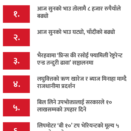
आज सुनको भाउ तोलामै ८ हजार रुपैयाँले
१.
बढ्यो
आज सुनको भाउ घट्यो, चाँदीको बढ्यो
२.
भैरहवामा ‘प्रिन्स की रसोई फ्यामिली रेष्टुरेन्ट
३.
एन्ड तन्दुरी ढावा’ सञ्चालनमा
लघुवित्तको ऋण खारेज र ब्याज मिनाहा माग्दै
४.
राजधानीमा प्रदर्शन
बिल लिने उपभोक्तालाई सरकारले १०
५.
लाखसम्मको उपहार दिने
लिपमोटर ‘बी १०’ टप भेरियन्टको मूल्य ५