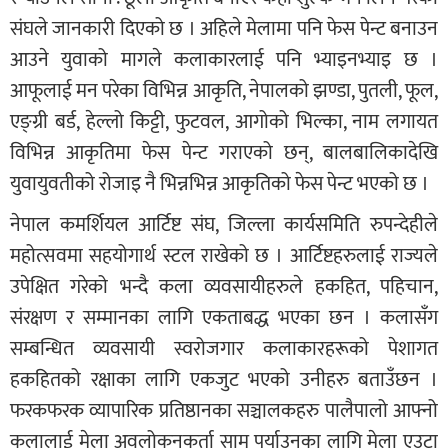
संघले जानकारी दिएको छ । अहिले मेलामा पनि फेस पेन्ट बनाउन
आउने युवाको मागले कलाकारलाई पनि भ्याइनभ्याइ छ ।
आफूलाई मन परेका विभिन्न आकृति, नेपालको झण्डा, पुतली, फूल,
एङ्ग्री बर्ड, हेल्लो किट्टी, फुटवल, आगोको भिल्का, नाम लगायत
विभिन्न आकृतिमा फेस पेन्ट गराएको छन्, बालबालिकादेखि
युवायुवतीको रोजाइ नै भिन्नभिन्न आकृतिको फेस पेन्ट भएको छ ।
नेपाल कमर्शियल आर्टिष्ट संघ, जिल्ला कार्यसमिति रुपन्देहीले
महोत्सवमा सहयोगार्थ स्टल राखेको छ । आर्टिष्टहरुलाई राज्यले
उपेक्षित गरेको भन्दै कला व्यवसायीहरुले हकहित, पहिचान,
संरक्षण र सम्मानका लागि एकताबद्ध भएका छन । कलासँग
सम्बन्धित व्यवसायी स्वरोजगार कलाकारहरूको पेशागत
हकहितको रक्षाका लागि एकजुट भएको उनीहरु बताउँछन ।
फरकफरक व्यापारिक प्रतिष्ठानका सञ्चालकहरु पालैपालो आफ्नो
कलालाई मेला अवलोकनकर्ता सामु पुर्याउनका लागि मेला एउटा