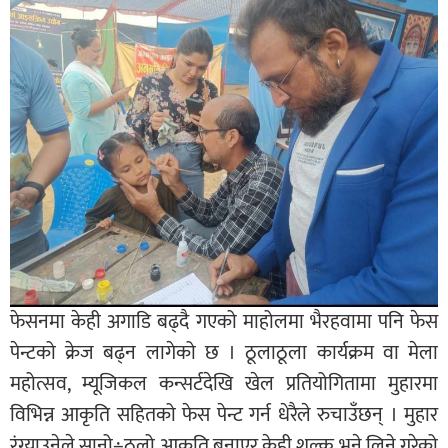
फेसनमा केही अगाडि बढ्दै गएको माहोलमा भैरहवामा पनि फेस
पेन्टको क्रेज बढ्न लागेको छ । ठूलाठूला कार्यक्रम वा मेला
महोत्सव, म्यूजिकल कन्सर्टदेखि खेल प्रतियोगितामा मुहारमा
विभिन्न आकृति सहितको फेस पेन्ट गर्न धेरैले रुचाउँछन् । मुहार
रंग्याउनेले सानो÷ठूलो आकृति बनाएर केही शुल्क भने लिने गरेको