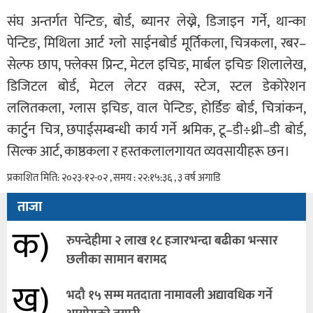
संघ अन्तर्गत पेन्टिङ, बोर्ड, ब्यानर लेख्ने, डिजाइन गर्ने, थान्का
पेन्टिङ, मिथिला आर्ट ग्लो साईनबोर्ड मूर्तिकला, चित्रकला, रबर–
सेल्फ छाप, फ्लेक्स प्रिन्ट, मेटल इचिङ, मार्बल इचिङ शिलालेख,
डिजिटल बोर्ड, मेटल लेटर वक्र्स, स्टेज, स्टल डेकोरेशन
ललितकला, ग्लास इचिङ, वाल पेन्टिङ, होर्डिङ बोर्ड, चित्रांकन,
कार्टुन चित्र, छपाईसम्बन्धी कार्य गर्ने श्रमिक, टू–डी÷थ्री–डी बोर्ड,
सिल्क आर्ट, काष्ठकला र हस्तकलालगायत व्यवसायीहरू छन।
प्रकाशित मिति: २०२३-१२-०२ , समय : २२:१५:३६ , ३ वर्ष अगाडि
ताजा
क)
रुपन्देहीमा २ लाख १८ हजारभन्दा बढीका भन्सार
छलीका सामान बरामद
ख)
भदौ १५ सम्म मतदाता नामावली अद्यावधिक गर्ने