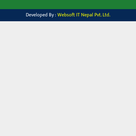
Developed By :
Websoft IT Nepal Pvt. Ltd.