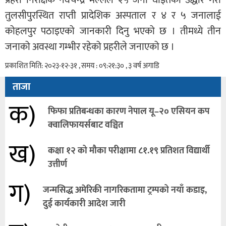
प्रहरी निरीक्षक नवचन्द्र मल्लले २५ जना घाइतेको उद्धार गरी
तुलसीपुरस्थित राप्ती प्रादेशिक अस्पताल र ४ र ५ जनालाई
कोहलपुर पठाइएको जानकारी दिनु भएको छ । तीमध्ये तीन
जनाको अवस्था गम्भीर रहेको प्रहरीले जनाएको छ ।
प्रकाशित मिति: २०२३-१२-३१ , समय : ०९:२१:३० , ३ वर्ष अगाडि
ताजा
क)
फिफा प्रतिबन्धका कारण नेपाल यू–२० एसियन कप
क्वालिफायर्सबाट वञ्चित
ख)
कक्षा १२ को मौका परीक्षामा ८१.१९ प्रतिशत विद्यार्थी
उत्तीर्ण
ग)
जन्मसिद्ध अमेरिकी नागरिकतामा ट्रम्पको नयाँ कडाइ,
दुई कार्यकारी आदेश जारी