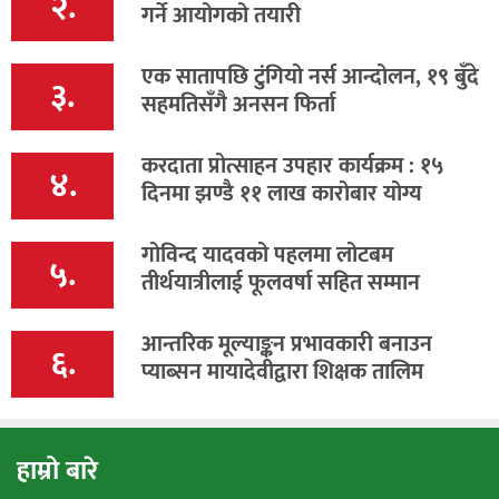
२.
गर्ने आयोगको तयारी
एक सातापछि टुंगियो नर्स आन्दोलन, १९ बुँदे
३.
सहमतिसँगै अनसन फिर्ता
करदाता प्रोत्साहन उपहार कार्यक्रम : १५
४.
दिनमा झण्डै ११ लाख कारोबार योग्य
गोविन्द यादवको पहलमा लोटबम
५.
तीर्थयात्रीलाई फूलवर्षा सहित सम्मान
आन्तरिक मूल्याङ्कन प्रभावकारी बनाउन
६.
प्याब्सन मायादेवीद्वारा शिक्षक तालिम
हाम्रो बारे