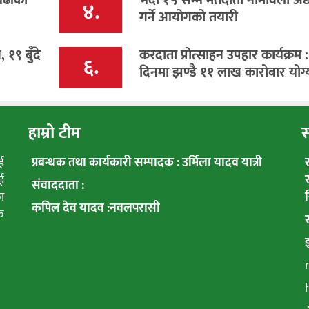
४.
गर्ने आयोगको तयारी
१९ बुँदे
करदाता प्रोत्साहन उपहार कार्यक्रम 
६.
दिनमा झण्डै ११ लाख कारोबार योग्
हाम्रो टीम
स
ई
प्रबन्धक तथा कार्यकारी सम्पादक : उर्मिला यादव यात्री
ई
संवाददाता :
ा
कपिल देव यादव :नवलपरासी
क