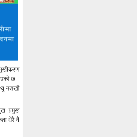
भिमुखीकरण
 भएको छ ।
्यु नराखी
ुख प्रमुख
ा धेरै नै