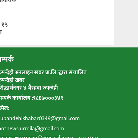
: १५
य
म्पर्क
रुपन्देही अनलाइन खबर प्रा.लि द्धारा संचालित
रुपन्देही खबर
सिद्धार्थनगर ४ भैरहवा रुपन्देही
सम्पर्क कार्यालय :९८६७०००३४९
इमेल:
rupandehikhabar0349@gmail.com
hotnews.urmila@gmail.com