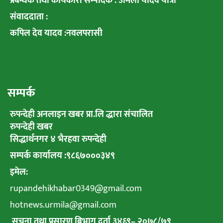
प्रबन्धक तथा कार्यकारी सम्पादक : उर्मिला यादव यात्री
संवाददाता :
कपिल देव यादव :नवलपरासी
सम्पर्क
रुपन्देही अनलाइन खबर प्रा.लि द्धारा संचालित
रुपन्देही खबर
सिद्धार्थनगर ४ भैरहवा रुपन्देही
सम्पर्क कार्यालय :९८६७०००३४९
इमेल:
rupandehikhabar0349@gmail.com
hotnews.urmila@gmail.com
सुचना तथा प्रसारण बिभाग दर्ता ३४६९
–
२०७८
/
७९