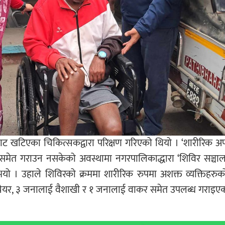
्रबाट खटिएका चिकित्सकद्वारा परिक्षण गरिएको थियो । ‘शारीरिक अ
ण समेत गराउन नसकेको अवस्थामा नगरपालिकाद्धारा ‘शिविर सञ्चा
 । उहाले शिविरको क्रममा शारीरिक रुपमा अशक्त व्यक्तिहरुको 
चेयर, ३ जनालाई वैशाखी र १ जनालाई वाकर समेत उपलब्ध गराइएक