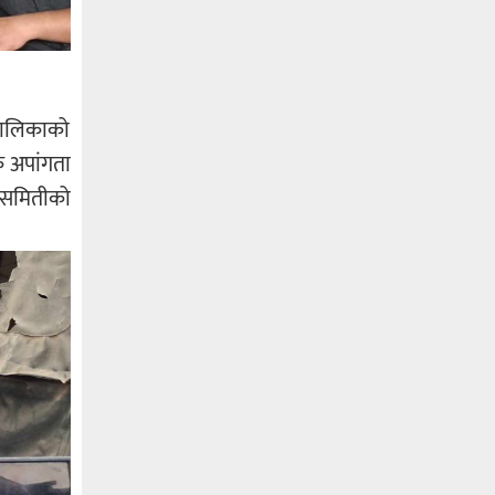
रपालिकाको
क अपांगता
य समितीको