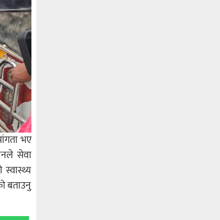
पांगता भए
लनले सेवा
स्वास्थ्य
ो बताउनु