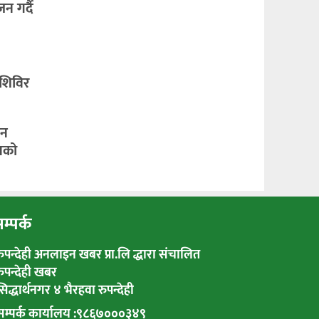
 गर्दै
 शिविर
उन
ंघको
म्पर्क
रुपन्देही अनलाइन खबर प्रा.लि द्धारा संचालित
रुपन्देही खबर
सिद्धार्थनगर ४ भैरहवा रुपन्देही
सम्पर्क कार्यालय :९८६७०००३४९