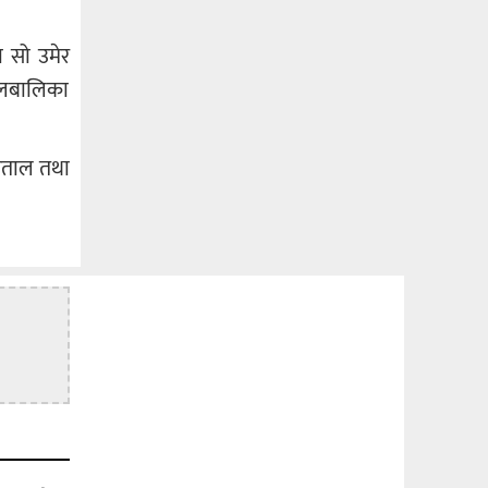
 सो उमेर
ालबालिका
्पताल तथा