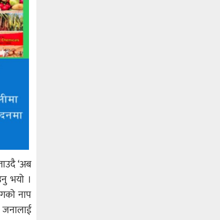
ताउदै ‘अब
नु भयो ।
अंगको नाप
१६ जनालाई