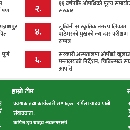
ा
११ वर्षपछि औषधिको मूल्य समायोजन
२.
घोषणा
सरकार
गन्नाथपुर
लुम्बिनी सांस्कृतिक नगरपालिकामा
४.
ोषित
पाठेघरको मुखको क्यान्सर परीक्षण
सम्पन्न
पूर्ण
सरकारी अस्पतालमा ओपीडी खुला
६.
मन्त्रालयको निर्देशन, चिकित्सक स
आपत्ति
हाम्रो टीम
स
ई
प्रबन्धक तथा कार्यकारी सम्पादक : उर्मिला यादव यात्री
ई
संवाददाता :
ा
कपिल देव यादव :नवलपरासी
क