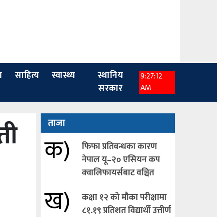
ा
साहित्य
स्वास्थ्य
स्थानिय
9:27:13
सरकार
AM
ती
ताजा
क)
फिफा प्रतिबन्धका कारण
नेपाल यू–२० एसियन कप
क्वालिफायर्सबाट वञ्चित
ख)
कक्षा १२ को मौका परीक्षामा
८१.१९ प्रतिशत विद्यार्थी उत्तीर्ण