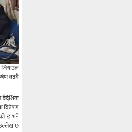
ृत जियाउल
्षण बढदै
ा बैदेशिक
 विप्रेषण
एको छ भने
ा उल्लेख छ