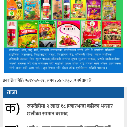
प्रकाशित मिति: २०२४-०५-२१ , समय : ०४:५२:३० , २ वर्ष अगाडि
ताजा
क)
रुपन्देहीमा २ लाख १८ हजारभन्दा बढीका भन्सार
छलीका सामान बरामद