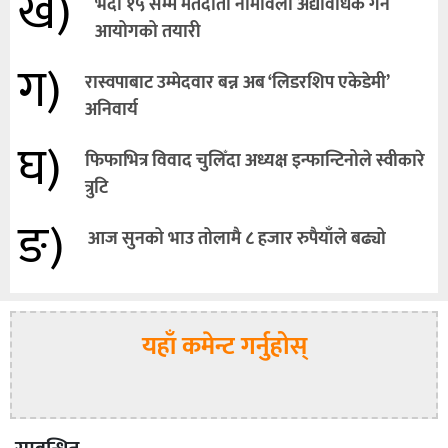
ख)
भदौ १५ सम्म मतदाता नामावली अद्यावधिक गर्ने
आयोगको तयारी
ग)
रास्वपाबाट उम्मेदवार बन्न अब ‘लिडरशिप एकेडेमी’
अनिवार्य
घ)
फिफाभित्र विवाद चुलिँदा अध्यक्ष इन्फान्टिनोले स्वीकारे
त्रुटि
ङ)
आज सुनको भाउ तोलामै ८ हजार रुपैयाँले बढ्यो
यहाँ कमेन्ट गर्नुहोस्