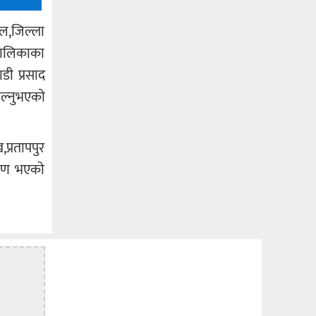
ाल,जिल्ला
रपालिकाका
डी प्रसाद
ेल्नुभएकाे
प्रतापपुर
माण भएकाे