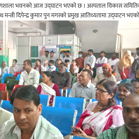
प्रयाेगशाला भवनकाे आज उद्घाटन भएकाे छ । अस्पताल विकास समितिक
वास्थ मन्त्री दिपेन्द्र कुमार पुन मगरकाे प्रमुख आतिथ्यतामा उद्घाटन भएकाे