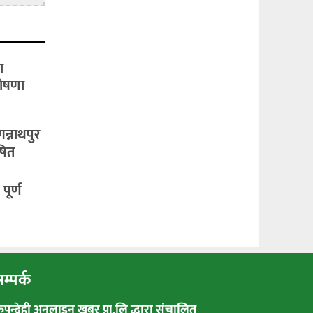
ा
घोषणा
गन्नाथपुर
ोषित
पूर्ण
म्पर्क
रुपन्देही अनलाइन खबर प्रा.लि द्धारा संचालित