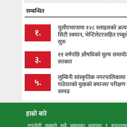
सम्बन्धित
यूसीएमएसमा १२८ स्लाइसको अत्य
१.
सिटी स्क्यान, भेन्टिलेटरसहित एम्बुल
सुरु
११ वर्षपछि औषधिको मूल्य समायोज
३.
सरकार
लुम्बिनी सांस्कृतिक नगरपालिकामा
५.
पाठेघरको मुखको क्यान्सर परीक्षण
सम्पन्न
हाम्रो बारे
रुपन्देही खबरले सवै प्रकारका समाचार र सूचनाला