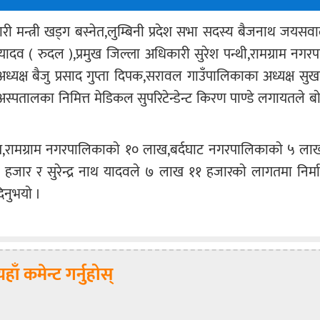
कारी मन्त्री खड्ग बस्नेत,लुम्बिनी प्रदेश सभा सदस्य बैजनाथ जयसव
दव ( रुदल ),प्रमुख जिल्ला अधिकारी सुरेश पन्थी,रामग्राम नग
यक्ष बैजु प्रसाद गुप्ता दिपक,सरावल गाउँपालिकाका अध्यक्ष सुखा
 अस्पतालका निमित्त मेडिकल सुपरिटेन्डेन्ट किरण पाण्डे लगायतले बा
,रामग्राम नगरपालिकाकाे १० लाख,बर्दघाट नगरपालिकाकाे ५ लाख,
हजार र सुरेन्द्र नाथ यादवले ७ लाख ११ हजारकाे लागतमा निर्
नुभयाे ।
यहाँ कमेन्ट गर्नुहोस्