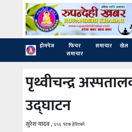
होमपेज
फिचर
समाचार
खेल
समाचार
पृथ्वीचन्द्र अस्पता
उद्घाटन
सुरेश यादव ,
६५६ पटक हेरिएको