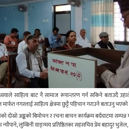
ाध्ययाले साहित्य बाट नै सामाज रूपान्तरण गर्न सकिने बताउदै उहाल
ष्ठान मार्फत नगरलाई साहित्य क्षेत्रमा छुट्टै पहिचान गराउने बताउनु भएक
ो दोस्रो अङ्कको बिमोचन र रचना बाचन कार्यक्रम बर्दघाटमा सम्पन्न 
न्यौपाने, लुम्बिनी वाङ्ग्मय प्रतिष्ठितका सहसचिव प्रेम बहादुर भुज