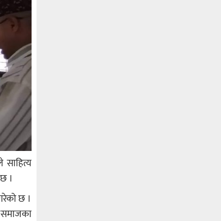
े साहित्य
ो छ ।
गरेको छ ।
ेल, समाजका