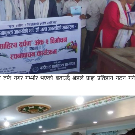
े तर्फ नगर गम्भीर भएको बताउदै श्रेष्ठले प्राज्ञ प्रतिष्ठान गठन गर