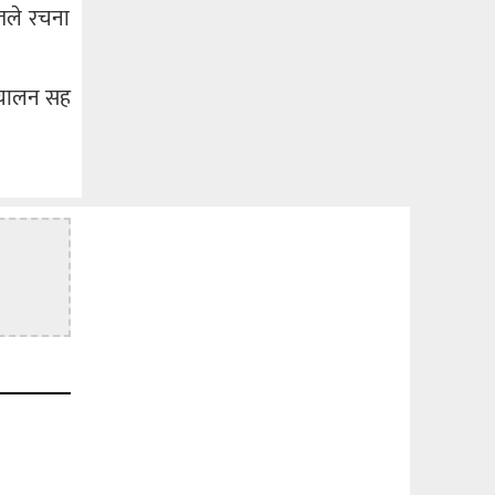
यतले रचना
संचालन सह