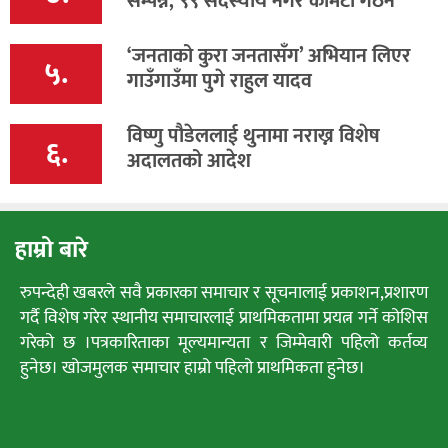
सम्पन्न, ९९ सदस्यीय नगर कमिटी गठन
‘जनताको कुरा जनतासँग’ अभियान लिएर
५.
गाउँगाउँमा पुगे राहुल यादव
विष्णु पौडेललाई थुनामा नराख्न विशेष
६.
अदालतको आदेश
हाम्रो बारे
रुपन्देही खबरले सवै प्रकारका समाचार र सूचनालाई प्रकाशन,प्रशारण
गर्दै विशेष गरेर स्थानीय समाचारलाई प्राथमिकतामा प्रयत्न गर्ने कोशिस
गरेको छ ।पत्रकारिताका मूल्यमान्यता र जिम्मेवारी पहिलो कर्तव्य
हुनेछ। खोजमुलक समाचार हाम्रो पहिलो प्राथमिकता हुनेछ।