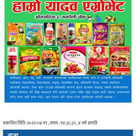
प्रकाशित मिति: २०२२-०४-१९ , समय : १४:३८:३२ , ४ वर्ष अगाडि
ताजा