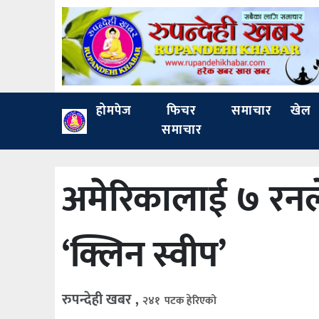
होमपेज
फिचर
समाचार
खेल
समाचार
अमेरिकालाई ७ रनले 
‘क्लिन स्वीप’
रुपन्देही खबर ,
२४१ पटक हेरिएको