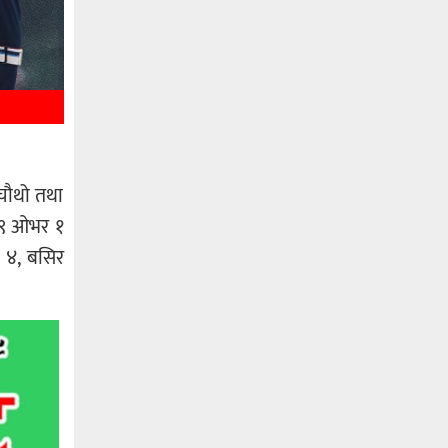
 चौथो तथा
 ४९ ओभर १
े ४, बसिर