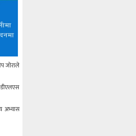
ीप जोराले
ाई डीएलएस
य अभ्यास
।