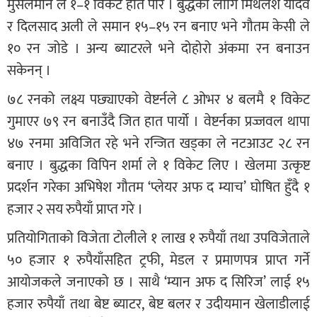
मुसलमान ले १–१ विकेट हात पारे । बुद्धका लागि मिथलेश यादव
र दिलसाद अली ले समान १५–१५ रन बनाए भने गौतम केसी ले
१० रन जोडे । अन्य ब्याटरले भने दोहोरो अंकमा रन बनाउन
सकेनन् ।
७८ रनको लक्ष्य पछ्याएको वेष्टर्नले ८ ओभर ४ बलमै १ विकेट
गुमाएर ७९ रन बनाउँदै जित हात पार्यो । वेष्टर्नका प्रज्जवल थापा
४७ रनमा अविजित रहे भने रन्जित खड्का ले नटआउट २८ रन
बनाए । बुद्धका विपिन शर्मा ले १ विकेट लिए । खेलमा उत्कृष्ट
प्रदर्शन गरेका अभिषेश गौतम ‘प्लेयर अफ द म्याच’ घोषित हुँदै १
हजार २ सय रुपैयाँ प्राप्त गरे ।
प्रतियोगिताको विजेता टोलीले १ लाख १ रुपैयाँ तथा उपविजेताले
५० हजार १ रुपैयाँसहित ट्रफी, मेडल र प्रमाणपत्र प्राप्त गर्ने
आयोजकले जनाएको छ । साथै ‘म्यान अफ द सिरिज’ लाई १५
हजार रुपैयाँ तथा बेष्ट ब्याटर, बेष्ट बलर र उदीयमान खेलाडीलाई