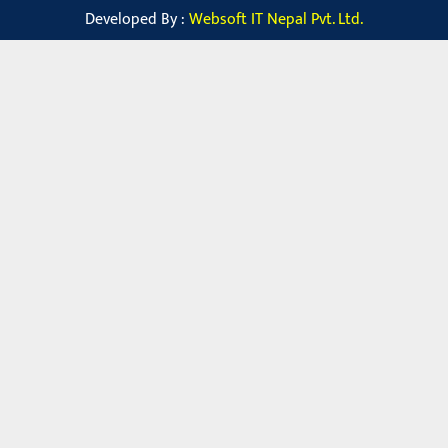
Developed By :
Websoft IT Nepal Pvt. Ltd.