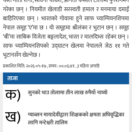
यस्तै गीता राना, सविना चौधरी, अनिता केसीले टोलीमा पुनरागमन
गरेका छन् । नियमीत खेलाडी सरस्वती हमाल र मनमाया दमाईं
बाहिरिएका छन् । भारतको गोवामा हुने साफ च्याम्पियनशिपमा
नेपाल समूह ‘ए’मा छ । यो समूहमा श्रीलंका र भुटान छन् । समूह
‘बी’मा साबिक विजेता बङ्गलादेश, भारत र मालदिभ्स रहेका छन् ।
साफ च्याम्पियनशिपको उद्घाटन खेलमा नेपालले जेठ ११ गते
भुटानसँग खेल्नेछ ।
प्रकाशित मिति: २०२६-०५-१७ , समय : ००:०६:४१ , ३ महिना अगाडि
ताजा
क)
सुनको भाउ तोलामा तीन लाख रुपैयाँ नाघ्यो
ख)
प्याब्सन मायादेवीद्वारा शिक्षकको क्षमता अभिवृद्धिका
लागि मन्टेश्वरी तालिम