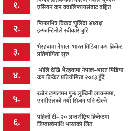
फिफा प्रतिबन्धका कारण नेपाल यू–२०
१.
एसियन कप क्वालिफायर्सबाट वञ्चित
फिफाभित्र विवाद चुलिँदा अध्यक्ष
२.
इन्फान्टिनोले स्वीकारे त्रुटि
भैरहवामा नेपाल–भारत मिडिया कप क्रिकेट
३.
प्रतियोगिता सुरु
भोलि देखि भैरहवामा नेपाल–भारत मिडिया
४.
कप क्रिकेट प्रतियोगिता २०८३ हुँदै
रुबेन ट्रम्पलमन पुनः लुम्बिनी लायन्समा,
५.
एनपीएलको नयाँ सिजन पनि खेल्ने
पहिलो टी– २० अन्तर्राष्ट्रिय क्रिकेटमा
६.
जिम्बाब्वेमाथि भारतको जित