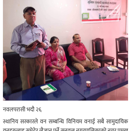
नवलपरासी भदौ २६
स्थानिय सरकारले वन सम्बन्धि विनियम वनाई सबै सामुदायिक
वनहरुलाइ समेटेर लैजानु पर्ने सुनवल नगरपालिकाको नगर प्रमुख