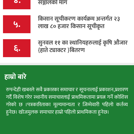
४.
सञ्जालको माग
किसान सूचीकरण कार्यक्रम अन्तर्गत २३
५.
लाख ८० हजार किसान सूचीकृत
सुनवल ११ का स्थानियहरुलाई कृषि औजार
६.
{हाते ट्याक्टर }बितरण
हाम्रो बारे
रुपन्देही खबरले सवै प्रकारका समाचार र सूचनालाई प्रकाशन,प्रशारण
गर्दै विशेष गरेर स्थानीय समाचारलाई प्राथमिकतामा प्रयत्न गर्ने कोशिस
गरेको छ ।पत्रकारिताका मूल्यमान्यता र जिम्मेवारी पहिलो कर्तव्य
हुनेछ। खोजमुलक समाचार हाम्रो पहिलो प्राथमिकता हुनेछ।