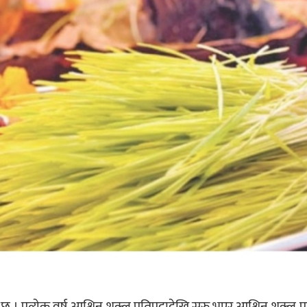
्रत्येक वर्ष आश्विन शुक्ल प्रतिपदादेखि सुरु भएर आश्विन शुक्ल पू