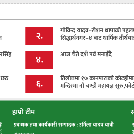
गोविन्द यादव–रोशन थापाको पहल
२.
न
सिद्धार्थनगर–४ बाट धार्मिक तीर्थयात्
रसिंह
आज चैते दशैँ पर्व मनाइँदै
४.
ी छठ
तिलोत्तमा १७ कानपाराको कोटहीमा
६.
मन्दिरमा नौ चण्डी महायज्ञ सुरु,फ
हाम्रो टीम
स
ई
प्रबन्धक तथा कार्यकारी सम्पादक : उर्मिला यादव यात्री
ई