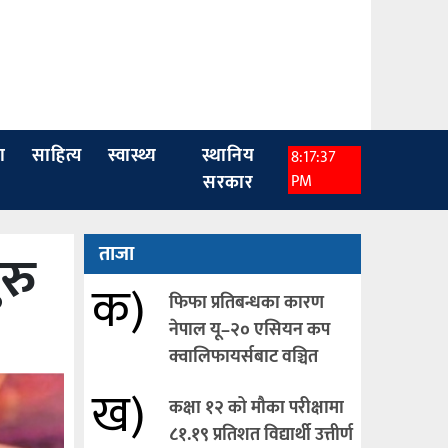
ा
साहित्य
स्वास्थ्य
स्थानिय
8:17:38
सरकार
PM
रु
ताजा
क)
फिफा प्रतिबन्धका कारण
नेपाल यू–२० एसियन कप
क्वालिफायर्सबाट वञ्चित
ख)
कक्षा १२ को मौका परीक्षामा
८१.१९ प्रतिशत विद्यार्थी उत्तीर्ण