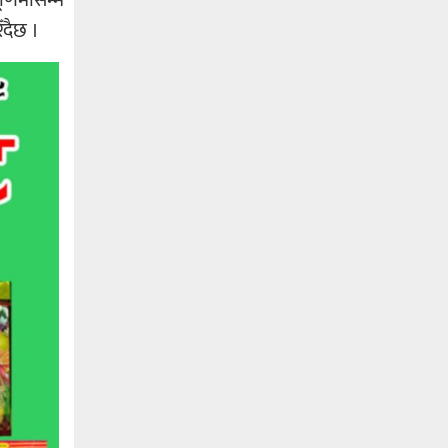
ँदैछ ।