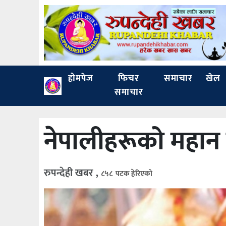
होमपेज
फिचर
समाचार
खेल
समाचार
नेपालीहरूको महान 
रुपन्देही खबर ,
८५८ पटक हेरिएको