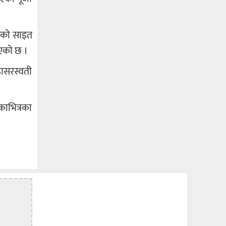
नाको साइत
िएको छ ।
हासरस्वती
काभित्रका