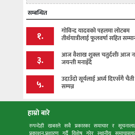
सम्बन्धित
गोविन्द यादवको पहलमा लोटबम
१.
तीर्थयात्रीलाई फूलवर्षा सहित सम्मा
आज वैशाख शुक्ल चतुर्दशीः आज न
३.
जयन्ती मनाइँदै
उदाउँदो सूर्यलाई अर्घ्य दिएसँगै चैत
५.
सम्पन्न
हाम्रो बारे
रुपन्देही खबरले सवै प्रकारका समाचार र सूचनाला
प्रकाशन,प्रशारण गर्दै विशेष गरेर स्थानीय समाचारला