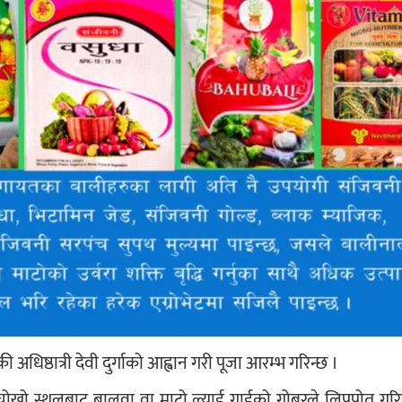
अधिष्ठात्री देवी दुर्गाको आह्वान गरी पूजा आरम्भ गरिन्छ ।
चोखो स्थलबाट बालुवा वा माटो ल्याई गाईको गोबरले लिपपोत गर