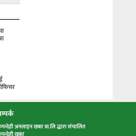
मा
रा
ई
ोटोफिचर
म्पर्क
रुपन्देही अनलाइन खबर प्रा.लि द्धारा संचालित
रुपन्देही खबर