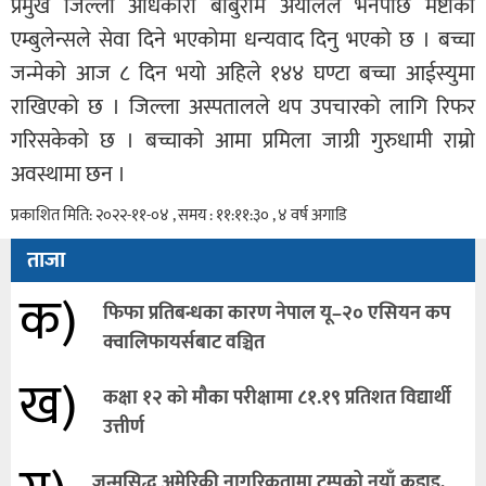
प्रमुख जिल्ला अधिकारी बाबुराम अर्यालले भनेपछि मष्टाकाे
एम्बुलेन्सले सेवा दिने भएकोमा धन्यवाद दिनु भएको छ । बच्चा
जन्मेको आज ८ दिन भयाे अहिले १४४ घण्टा बच्चा आईस्युमा
राखिएको छ । जिल्ला अस्पतालले थप उपचारको लागि रिफर
गरिसकेको छ । बच्चाकाे आमा प्रमिला जाग्री गुरुधामी राम्रो
अवस्थामा छन ।
प्रकाशित मिति: २०२२-११-०४ , समय : ११:११:३० , ४ वर्ष अगाडि
ताजा
क)
फिफा प्रतिबन्धका कारण नेपाल यू–२० एसियन कप
क्वालिफायर्सबाट वञ्चित
ख)
कक्षा १२ को मौका परीक्षामा ८१.१९ प्रतिशत विद्यार्थी
उत्तीर्ण
जन्मसिद्ध अमेरिकी नागरिकतामा ट्रम्पको नयाँ कडाइ,