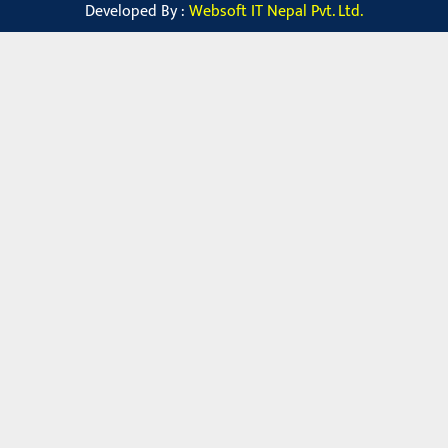
Developed By :
Websoft IT Nepal Pvt. Ltd.