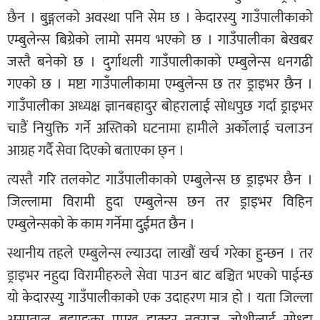
छैन । बुङ्गलकाे अवस्था पनि सेम छ । केदारस्यु गाउँपालीकाकाे
एम्बुलेन्स बिग्रेकाे लामाे समय भएकाे छ । गाउँपालीका बेखबर
जस्तै बनेको छ । दुर्गाथली गाउँपालीकाकाे एम्बुलेन्स धनगढी
गएको छ । मष्टा गाउँपालीकामा एम्बुलेन्स छ तर ड्राइभर छैन ।
गाउँपालीका अध्यक्ष ज्ञानबहादुर बाेहरालाई साेधपुछ गर्दा ड्राइभर
चाडैं नियुक्ति गर्ने अस्तिकाे घटनामा हामीले अर्काेलाई चलाउन
आग्रह गर्दै सेवा दिएको बताएका छ्न ।
त्यस्तै गरि तलकाेट गाउँपालीकाकाे एम्बुलेन्स छ ड्राइभर छैन ।
जिल्लामा विरामी हुदा एम्बुलेन्स छन तर ड्राइभर विहिन
एम्बुलेन्सकाे के काम गर्नेमा दुईमत छैन ।
स्थानीय तहले एम्बुलेन्स ल्याउदा लाखौं खर्च गरेका हुन्छन । तर
ड्राइभर नहुदा विरामीहरुले सेवा पाउन बाट बञ्चित भएको पाईन्छ
याे केदारस्यु गाउँपालीकाकाे एक उदाहरण मात्र हाे । यता जिल्ला
अस्पताल बझाङका प्रमुख डाक्टर नवराज जाेशीलाई साेध्दा