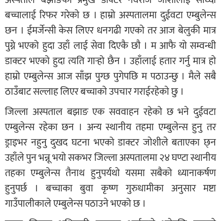
बच्चालाई रिफर गरेकाे छ । हाम्रो अस्पतालमा दुईवटा एम्बुलेन्स
छन । ईमर्जेन्सी केस लिएर धनगढी गएको तर आज बेलुकी मात्र
पुग्ने भएको हुदा उहाँ लाई सेवा दिएकै छाै । म आफै याे सम्वन्धी
डाक्टर भएको हुदा त्यति गार्‍हो छैन । उहाँलाई हतार गर्नु मात्र हाे
हाम्रो एम्बुलेन्स आज साँझ पुग्छ पुगेपछि म पठाउन्छु । मैले सबै
ठाउँबाट सल्लाह लिएर बच्चाकाे उपचार गराईरहेकाे छु ।
जिल्ला अस्पताल बझाङ एक सववाहन रहेकाे छ भने दुईवटा
एम्बुलेन्स रहेका छन । अन्य स्थानीय तहमा एम्बुलेन्स हुनु तर
ड्राइभर नहुनु दुखद घटना भएको डाक्टर जाेशीले बताएका छ्न
उहाँले पुन भन्नू भयाे सकभर जिल्ला अस्पतालमा २४ घण्टा स्थानीय
तहका एम्बुलेन्स तैनाथ हुनुपर्यथाे यसमा सबैको ध्यानाकर्षण
हुनुपर्छ । बच्चाका बुवा कृष्ण गुरुधामीका अनुसार मष्टा
गाउँपालीकाले एम्बुलेन्स पठाउने भएको छ ।