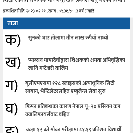
शिक्षा समिति संयोजक मनिष गुरुङले प्रकाश पार्नु भएको थियो ।
प्रकाशित मिति: २०२३-०२-११ , समय : ०९:३१:५० , ३ वर्ष अगाडि
ताजा
क)
सुनको भाउ तोलामा तीन लाख रुपैयाँ नाघ्यो
ख)
प्याब्सन मायादेवीद्वारा शिक्षकको क्षमता अभिवृद्धिका
लागि मन्टेश्वरी तालिम
ग)
यूसीएमएसमा १२८ स्लाइसको अत्याधुनिक सिटी
स्क्यान, भेन्टिलेटरसहित एम्बुलेन्स सेवा सुरु
घ)
फिफा प्रतिबन्धका कारण नेपाल यू–२० एसियन कप
क्वालिफायर्सबाट वञ्चित
ङ)
कक्षा १२ को मौका परीक्षामा ८१.१९ प्रतिशत विद्यार्थी