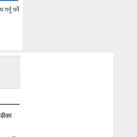
र्नु पर्ने
बढीका