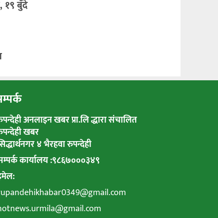
१९ बुँदे
न
म्पर्क
रुपन्देही अनलाइन खबर प्रा.लि द्धारा संचालित
रुपन्देही खबर
सिद्धार्थनगर ४ भैरहवा रुपन्देही
सम्पर्क कार्यालय :९८६७०००३४९
इमेल:
rupandehikhabar0349@gmail.com
hotnews.urmila@gmail.com