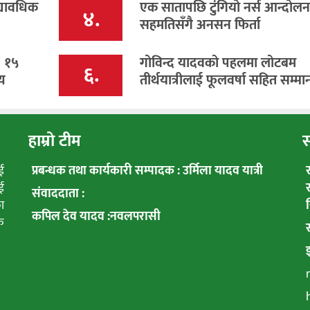
्यावधिक
एक सातापछि टुंगियो नर्स आन्दोलन, 
४.
सहमतिसँगै अनसन फिर्ता
: १५
गोविन्द यादवको पहलमा लोटबम
६.
य
तीर्थयात्रीलाई फूलवर्षा सहित सम्मा
हाम्रो टीम
स
ई
प्रबन्धक तथा कार्यकारी सम्पादक : उर्मिला यादव यात्री
ई
संवाददाता :
ा
कपिल देव यादव :नवलपरासी
क