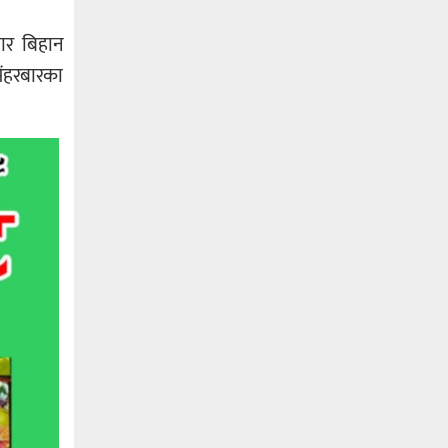
ार बिहान
िंहरबारका