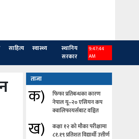
ा
साहित्य
स्वास्थ्य
स्थानिय
9:47:45
सरकार
AM
ेन
ताजा
क)
फिफा प्रतिबन्धका कारण
नेपाल यू–२० एसियन कप
क्वालिफायर्सबाट वञ्चित
ख)
कक्षा १२ को मौका परीक्षामा
८१.१९ प्रतिशत विद्यार्थी उत्तीर्ण