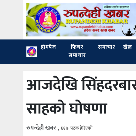
होमपेज
फिचर
समाचार
खेल
समाचार
आजदेखि सिंहदरबार
साहको घोषणा
रुपन्देही खबर ,
६१७ पटक हेरिएको