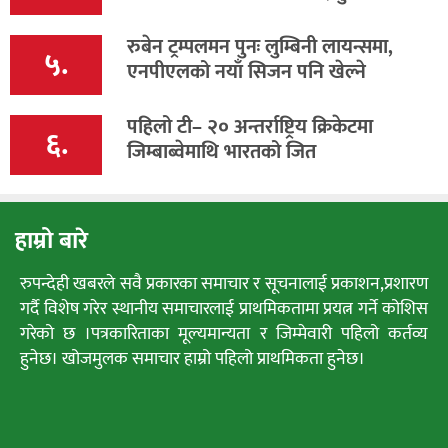
रुबेन ट्रम्पलमन पुनः लुम्बिनी लायन्समा,
५.
एनपीएलको नयाँ सिजन पनि खेल्ने
पहिलो टी– २० अन्तर्राष्ट्रिय क्रिकेटमा
६.
जिम्बाब्वेमाथि भारतको जित
हाम्रो बारे
रुपन्देही खबरले सवै प्रकारका समाचार र सूचनालाई प्रकाशन,प्रशारण
गर्दै विशेष गरेर स्थानीय समाचारलाई प्राथमिकतामा प्रयत्न गर्ने कोशिस
गरेको छ ।पत्रकारिताका मूल्यमान्यता र जिम्मेवारी पहिलो कर्तव्य
हुनेछ। खोजमुलक समाचार हाम्रो पहिलो प्राथमिकता हुनेछ।