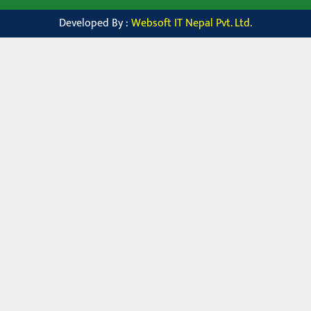
Developed By :
Websoft IT Nepal Pvt. Ltd.