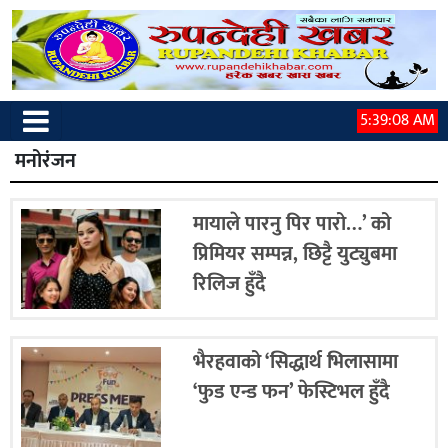
5:39:08 AM
मनोरंजन
मायाले पारनु पिर पारो…’ को
प्रिमियर सम्पन्न, छिट्टै युट्युबमा
रिलिज हुँदै
भैरहवाको ‘सिद्धार्थ भिलासामा
‘फुड एन्ड फन’ फेस्टिभल हुँदै