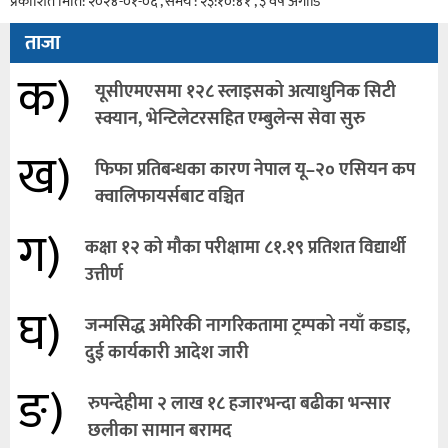
प्रकाशित मिति: २०२४-०१-०६ , समय : २३:१०:४१ , ३ वर्ष अगाडि
ताजा
क)
यूसीएमएसमा १२८ स्लाइसको अत्याधुनिक सिटी
स्क्यान, भेन्टिलेटरसहित एम्बुलेन्स सेवा सुरु
ख)
फिफा प्रतिबन्धका कारण नेपाल यू–२० एसियन कप
क्वालिफायर्सबाट वञ्चित
ग)
कक्षा १२ को मौका परीक्षामा ८१.१९ प्रतिशत विद्यार्थी
उत्तीर्ण
घ)
जन्मसिद्ध अमेरिकी नागरिकतामा ट्रम्पको नयाँ कडाइ,
दुई कार्यकारी आदेश जारी
ङ)
रुपन्देहीमा २ लाख १८ हजारभन्दा बढीका भन्सार
छलीका सामान बरामद