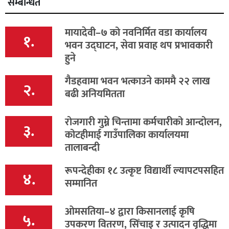
सम्बन्धित
मायादेवी–७ को नवनिर्मित वडा कार्यालय
१.
भवन उद्घाटन, सेवा प्रवाह थप प्रभावकारी
हुने
गैडहवामा भवन भत्काउने काममै २२ लाख
२.
बढी अनियमितता
रोजगारी गुम्ने चिन्तामा कर्मचारीको आन्दोलन,
३.
कोटहीमाई गाउँपालिका कार्यालयमा
तालाबन्दी
रूपन्देहीका १८ उत्कृष्ट विद्यार्थी ल्यापटपसहित
४.
सम्मानित
ओमसतिया–४ द्वारा किसानलाई कृषि
५.
उपकरण वितरण, सिँचाइ र उत्पादन वृद्धिमा