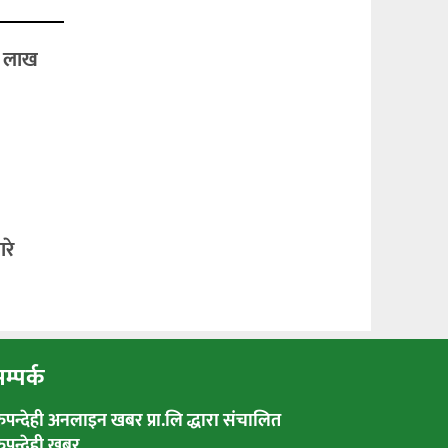
२ लाख
रे
म्पर्क
रुपन्देही अनलाइन खबर प्रा.लि द्धारा संचालित
रुपन्देही खबर