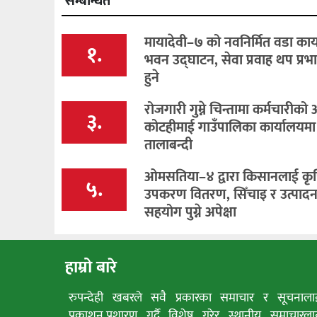
सम्बन्धित
मायादेवी–७ को नवनिर्मित वडा कार
१.
भवन उद्घाटन, सेवा प्रवाह थप प्रभ
हुने
रोजगारी गुम्ने चिन्तामा कर्मचारीको
३.
कोटहीमाई गाउँपालिका कार्यालयमा
तालाबन्दी
ओमसतिया–४ द्वारा किसानलाई कृ
५.
उपकरण वितरण, सिँचाइ र उत्पादन व
सहयोग पुग्ने अपेक्षा
हाम्रो बारे
रुपन्देही खबरले सवै प्रकारका समाचार र सूचनाला
प्रकाशन,प्रशारण गर्दै विशेष गरेर स्थानीय समाचारला