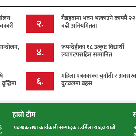
्यालय
गैडहवामा भवन भत्काउने काममै २
२.
ावकारी
बढी अनियमितता
 आन्दोलन,
रूपन्देहीका १८ उत्कृष्ट विद्यार्थी
४.
ल्यापटपसहित सम्मानित
षि
महिला पत्रकारका चुनौती र अवसरबा
६.
ृद्धिमा
बुटवलमा बहस
हाम्रो टीम
स
ई
प्रबन्धक तथा कार्यकारी सम्पादक : उर्मिला यादव यात्री
ई