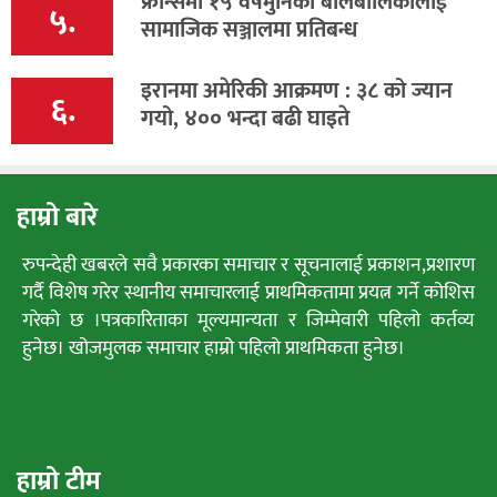
फ्रान्समा १५ वर्षमुनिका बालबालिकालाई
५.
सामाजिक सञ्जालमा प्रतिबन्ध
इरानमा अमेरिकी आक्रमण : ३८ को ज्यान
६.
गयो, ४०० भन्दा बढी घाइते
हाम्रो बारे
रुपन्देही खबरले सवै प्रकारका समाचार र सूचनालाई प्रकाशन,प्रशारण
गर्दै विशेष गरेर स्थानीय समाचारलाई प्राथमिकतामा प्रयत्न गर्ने कोशिस
गरेको छ ।पत्रकारिताका मूल्यमान्यता र जिम्मेवारी पहिलो कर्तव्य
हुनेछ। खोजमुलक समाचार हाम्रो पहिलो प्राथमिकता हुनेछ।
हाम्रो टीम