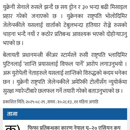
युक्रेनी सेनाले रुसले झन्डै छ सय ड्रोन र ३० भन्दा बढी मिसाइल
प्रहार गरेको जनाएको छ । युक्रेनका राष्ट्रपति भोलोदिमिर
जेलेन्स्कीले यसलाई वार्ताको टेबुलभन्दा हतियार रोज्ने रुसको
चाहना भन्दै नयाँ र कठोर प्रतिबन्ध आवश्यक भएको दोहोर्‍याउनु
भएको छ ।
बेलायती प्रधानमन्त्री कीअर स्टार्मरले रुसी राष्ट्रपति भ्लादिमिर
पुटिनलाई ‘शान्ति प्रयासलाई विफल पार्ने’ आरोप लगाउनुभयो ।
अरू युरोपेली नेताहरुले यसलाई शान्तिको विरुद्धको कदम भनेका
छन । युक्रेनी राष्ट्रपति जेलेन्स्कीले अमेरिकी टोलीसँग न्युयोर्कमा
सुरक्षा ग्यारेन्टीबारे छलफल गर्ने तयारी गरेको बताउनुभएको छ ।
प्रकाशित मिति: २०२५-०८-२९ , समय : १०:२८:१३ , ११ महिना अगाडि
ताजा
फिफा प्रतिबन्धका कारण नेपाल यू–२० एसियन कप